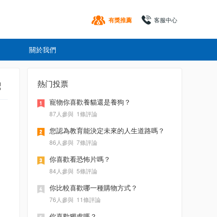
有獎推薦
客服中心
關於我們
熱门投票
寵物你喜歡養貓還是養狗？
87人參與
1條評論
您認為教育能決定未來的人生道路嗎？
86人參與
7條評論
你喜歡看恐怖片嗎？
84人參與
5條評論
你比較喜歡哪一種購物方式？
76人參與
11條評論
你喜歡獨處嗎？