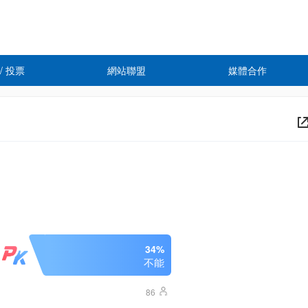
 / 投票
網站聯盟
媒體合作
34%
不能
86