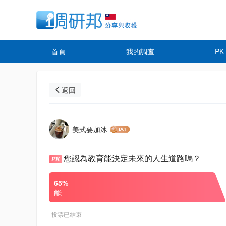
首頁
我的調查
PK
返回
美式要加冰
您認為教育能決定未來的人生道路嗎？
PK
65%
能
投票已結束