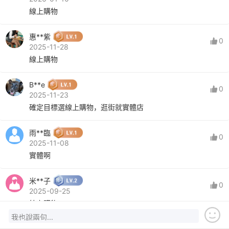
線上購物
惠**紫
0
2025-11-28
線上購物
B**e
0
2025-11-23
確定目標選線上購物，逛街就實體店
雨**臨
0
2025-11-08
實體啊
米**子
0
2025-09-25
線上購物
我也說兩句...
S**g