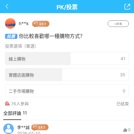

下拉可以重繪
PK/投票
h**k
+好友
你比較喜歡哪一種購物方式？
投票
投票選項（單選）
41
線上購物
35
實體店面購物
0
二手市場購物
76人參與
已结束
11
全部評論
李**誠
0
2026-01-10