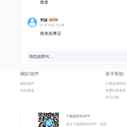
推拿
李誠
01月10日 15:38
推拿按摩店
我也說两句...
關於我們
新手幫助
關於我們
什麼是調研邦
投訴建議
免费註冊會員
常见问題
下載調研邦APP
首次下載調研邦APP 就送