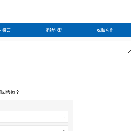
 / 投票
網站聯盟
媒體合作
值回票價？
6