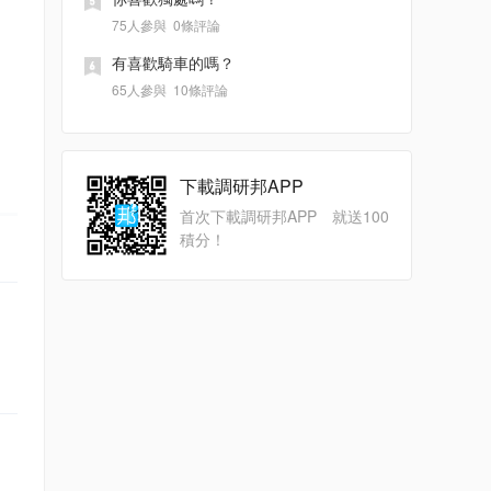
75人參與
0條評論
有喜歡騎車的嗎？
65人參與
10條評論
下載調研邦APP
首次下載調研邦APP 就送100
積分！