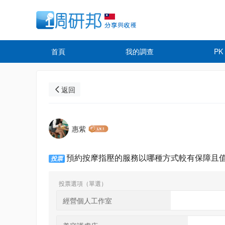
首頁
我的調查
PK
返回
惠紫
預約按摩指壓的服務以哪種方式較有保障且
投票
投票選項（單選）
經營個人工作室