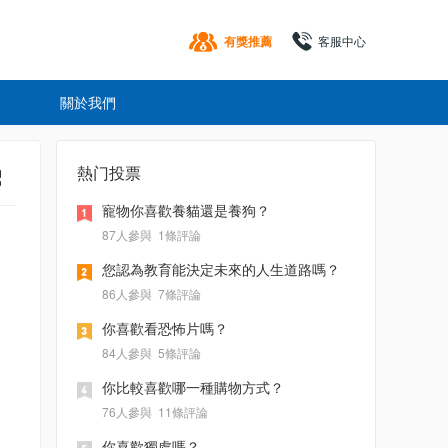
有獎推薦
客服中心
關於我們
熱门投票
寵物你喜歡養貓還是養狗？
87人參與
1條評論
您認為教育能決定未來的人生道路嗎？
86人參與
7條評論
你喜歡看恐怖片嗎？
84人參與
5條評論
你比較喜歡哪一種購物方式？
76人參與
11條評論
你喜歡獨處嗎？